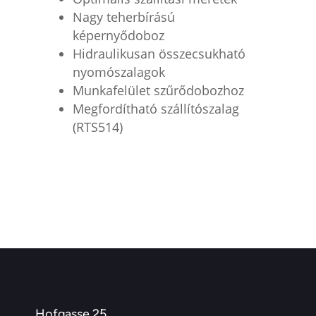
Nagy teherbírású
képernyődoboz
Hidraulikusan összecsukható
nyomószalagok
Munkafelület szűrődobozhoz
Megfordítható szállítószalag
(RTS514)
Hofgasse 25