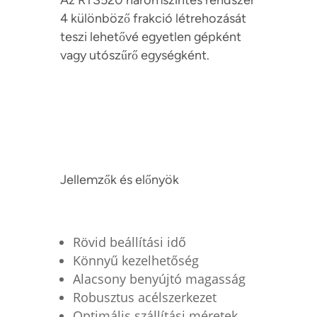
4 különböző frakció létrehozását
teszi lehetővé egyetlen gépként
vagy utószűrő egységként.
Jellemzők és előnyök
Rövid beállítási idő
Könnyű kezelhetőség
Alacsony benyújtó magasság
Robusztus acélszerkezet
Optimális szállítási méretek